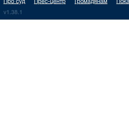
Про суд
Прес-центр
Громадянам
Пока
v1.38.1