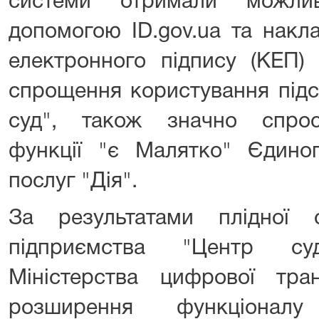
системи отримали можлив
допомогою ID.gov.ua та накл
електронного підпису (КЕП) 
спрощення користування під
суд", також значно спрос
функції "є Малятко" Єдино
послуг "Дія".
За результатами плідної 
підприємства "Центр су
Міністерства цифрової тра
розширення функціонал