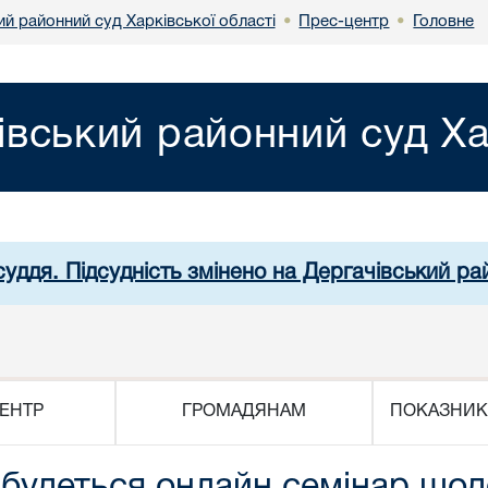
й районний суд Харківської області
Прес-центр
Головне
•
•
івський районний суд Ха
уддя. Підсудність змінено на Дергачівський ра
ЕНТР
ГРОМАДЯНАМ
ПОКАЗНИК
дбудеться онлайн семінар що