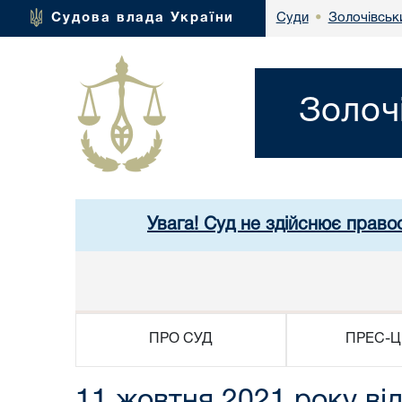
Золочівськи
Судова влада України
Суди
•
Золоч
Увага! Суд не здійснює правос
ПРО СУД
ПРЕС-Ц
11 жовтня 2021 року ві