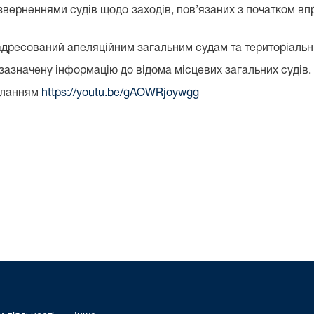
 зверненнями судів щодо заходів, пов’язаних з початком в
адресований апеляційним загальним судам та територіальн
 зазначену інформацію до відома місцевих загальних судів.
силанням
https://youtu.be/gAOWRjoywgg