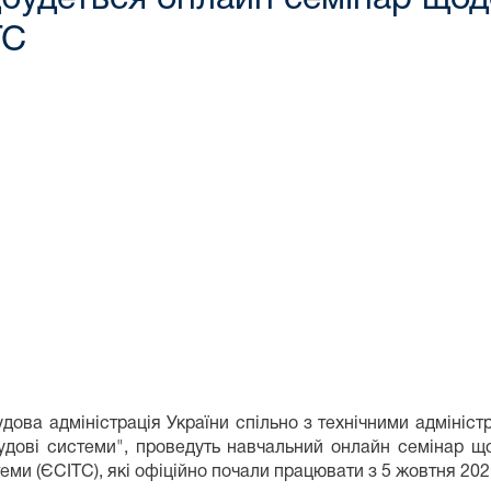
ТС
удова адміністрація України спільно з технічними адміні
 судові системи", проведуть навчальний онлайн семінар 
еми (ЄСІТС), які офіційно почали працювати з 5 жовтня 202